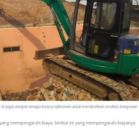
i Jogja dengan tenaga kerja profesional untuk merobohkan struktur bangunan
ang mempengaruhi biaya. berikut ini yang mempengaruhi biayanya