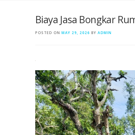
Skip
to
Biaya Jasa Bongkar Ru
content
POSTED ON
MAY 29, 2026
BY
ADMIN