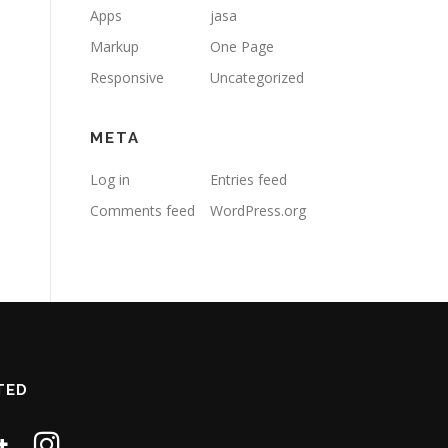
Apps
jasa
Markup
One Page
Responsive
Uncategorized
META
Log in
Entries feed
Comments feed
WordPress.org
TED