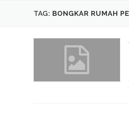
Skip
to
TAG:
BONGKAR RUMAH P
content