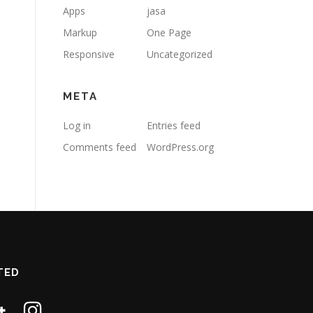
Apps
jasa
Markup
One Page
Responsive
Uncategorized
META
Log in
Entries feed
Comments feed
WordPress.org
TED