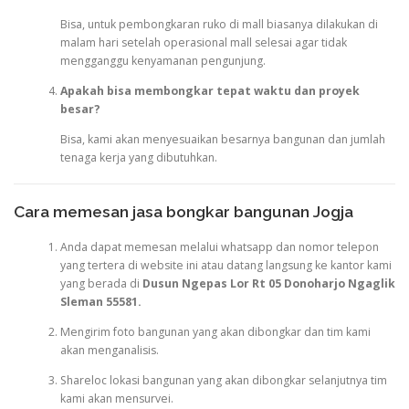
Bisa, untuk pembongkaran ruko di mall biasanya dilakukan di
malam hari setelah operasional mall selesai agar tidak
mengganggu kenyamanan pengunjung.
Apakah bisa membongkar tepat waktu dan proyek
besar?
Bisa, kami akan menyesuaikan besarnya bangunan dan jumlah
tenaga kerja yang dibutuhkan.
Cara memesan jasa bongkar bangunan Jogja
Anda dapat memesan melalui whatsapp dan nomor telepon
yang tertera di website ini atau datang langsung ke kantor kami
yang berada di
Dusun Ngepas Lor Rt 05 Donoharjo Ngaglik
Sleman 55581.
Mengirim foto bangunan yang akan dibongkar dan tim kami
akan menganalisis.
Shareloc lokasi bangunan yang akan dibongkar selanjutnya tim
kami akan mensurvei.