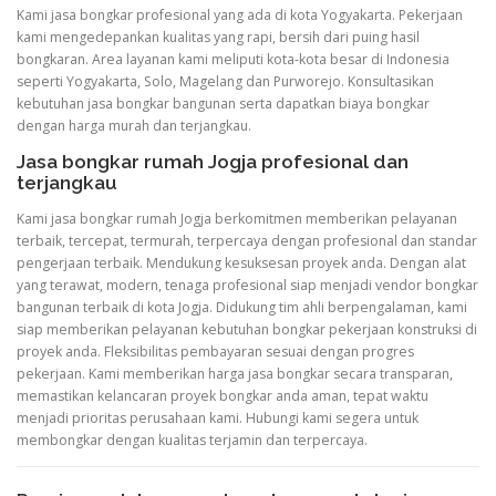
Kami jasa bongkar profesional yang ada di kota Yogyakarta. Pekerjaan
kami mengedepankan kualitas yang rapi, bersih dari puing hasil
bongkaran. Area layanan kami meliputi kota-kota besar di Indonesia
seperti Yogyakarta, Solo, Magelang dan Purworejo. Konsultasikan
kebutuhan jasa bongkar bangunan serta dapatkan biaya bongkar
dengan harga murah dan terjangkau.
Jasa bongkar rumah Jogja profesional dan
terjangkau
Kami jasa bongkar rumah Jogja berkomitmen memberikan pelayanan
terbaik, tercepat, termurah, terpercaya dengan profesional dan standar
pengerjaan terbaik. Mendukung kesuksesan proyek anda. Dengan alat
yang terawat, modern, tenaga profesional siap menjadi vendor bongkar
bangunan terbaik di kota Jogja. Didukung tim ahli berpengalaman, kami
siap memberikan pelayanan kebutuhan bongkar pekerjaan konstruksi di
proyek anda. Fleksibilitas pembayaran sesuai dengan progres
pekerjaan. Kami memberikan harga jasa bongkar secara transparan,
memastikan kelancaran proyek bongkar anda aman, tepat waktu
menjadi prioritas perusahaan kami. Hubungi kami segera untuk
membongkar dengan kualitas terjamin dan terpercaya.