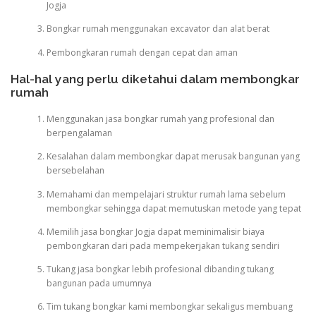
Jogja
Bongkar rumah menggunakan excavator dan alat berat
Pembongkaran rumah dengan cepat dan aman
Hal-hal yang perlu diketahui dalam membongkar
rumah
Menggunakan jasa bongkar rumah yang profesional dan
berpengalaman
Kesalahan dalam membongkar dapat merusak bangunan yang
bersebelahan
Memahami dan mempelajari struktur rumah lama sebelum
membongkar sehingga dapat memutuskan metode yang tepat
Memilih jasa bongkar Jogja dapat meminimalisir biaya
pembongkaran dari pada mempekerjakan tukang sendiri
Tukang jasa bongkar lebih profesional dibanding tukang
bangunan pada umumnya
Tim tukang bongkar kami membongkar sekaligus membuang