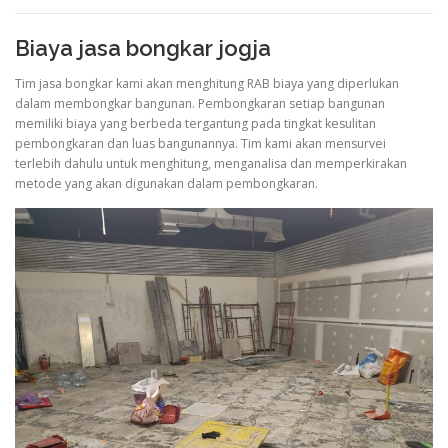
Biaya jasa bongkar jogja
Tim jasa bongkar kami akan menghitung RAB biaya yang diperlukan
dalam membongkar bangunan. Pembongkaran setiap bangunan
memiliki biaya yang berbeda tergantung pada tingkat kesulitan
pembongkaran dan luas bangunannya. Tim kami akan mensurvei
terlebih dahulu untuk menghitung, menganalisa dan memperkirakan
metode yang akan digunakan dalam pembongkaran.