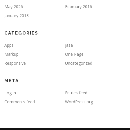
May 2026
February 2016
January 2013
CATEGORIES
Apps
jasa
Markup
One Page
Responsive
Uncategorized
META
Log in
Entries feed
Comments feed
WordPress.org