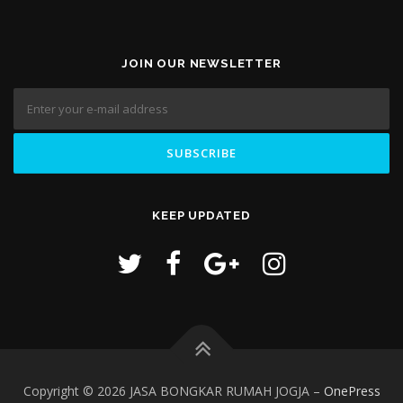
JOIN OUR NEWSLETTER
KEEP UPDATED
Copyright © 2026 JASA BONGKAR RUMAH JOGJA
–
OnePress