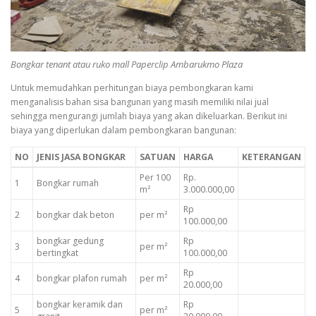
Bongkar tenant atau ruko mall Paperclip Ambarukmo Plaza
Untuk memudahkan perhitungan biaya pembongkaran kami
menganalisis bahan sisa bangunan yang masih memiliki nilai jual
sehingga mengurangi jumlah biaya yang akan dikeluarkan. Berikut ini
biaya yang diperlukan dalam pembongkaran bangunan:
NO
JENIS JASA BONGKAR
SATUAN
HARGA
KETERANGAN
Per 100
Rp.
1
Bongkar rumah
m²
3.000.000,00
Rp
2
bongkar dak beton
per m²
100.000,00
bongkar gedung
Rp
3
per m²
bertingkat
100.000,00
Rp
4
bongkar plafon rumah
per m²
20.000,00
bongkar keramik dan
Rp
5
per m²