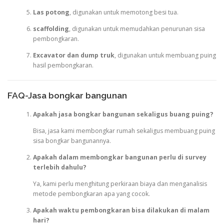
Las potong
, digunakan untuk memotong besi tua.
scaffolding
, digunakan untuk memudahkan penurunan sisa
pembongkaran.
Excavator dan dump truk
, digunakan untuk membuang puing
hasil pembongkaran.
FAQ-Jasa bongkar bangunan
Apakah jasa bongkar bangunan sekaligus buang puing?
Bisa, jasa kami membongkar rumah sekaligus membuang puing
sisa bongkar bangunannya.
Apakah dalam membongkar bangunan perlu di survey
terlebih dahulu?
Ya, kami perlu menghitung perkiraan biaya dan menganalisis
metode pembongkaran apa yang cocok.
Apakah waktu pembongkaran bisa dilakukan di malam
hari?