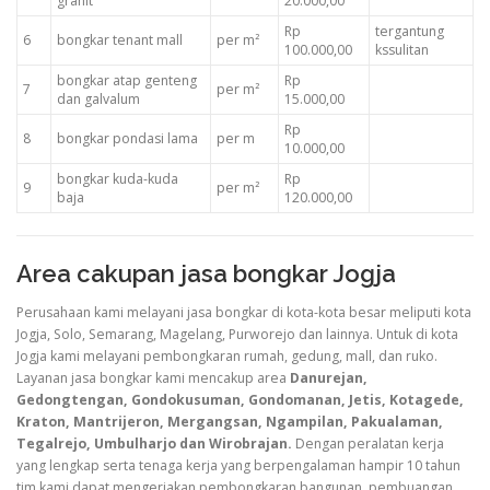
granit
20.000,00
Rp
tergantung
6
bongkar tenant mall
per m²
100.000,00
kssulitan
bongkar atap genteng
Rp
7
per m²
dan galvalum
15.000,00
Rp
8
bongkar pondasi lama
per m
10.000,00
bongkar kuda-kuda
Rp
9
per m²
baja
120.000,00
Area cakupan jasa bongkar Jogja
Perusahaan kami melayani jasa bongkar di kota-kota besar meliputi kota
Jogja, Solo, Semarang, Magelang, Purworejo dan lainnya. Untuk di kota
Jogja kami melayani pembongkaran rumah, gedung, mall, dan ruko.
Layanan jasa bongkar kami mencakup area
Danurejan,
Gedongtengan, Gondokusuman, Gondomanan, Jetis, Kotagede,
Kraton, Mantrijeron, Mergangsan, Ngampilan, Pakualaman,
Tegalrejo, Umbulharjo dan Wirobrajan.
Dengan peralatan kerja
yang lengkap serta tenaga kerja yang berpengalaman hampir 10 tahun
tim kami dapat mengerjakan pembongkaran bangunan, pembuangan