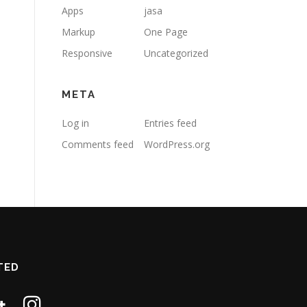
Apps
jasa
Markup
One Page
Responsive
Uncategorized
META
Log in
Entries feed
Comments feed
WordPress.org
TED