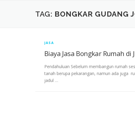
Skip
to
TAG:
BONGKAR GUDANG J
content
JASA
Biaya Jasa Bongkar Rumah di 
Pendahuluan Sebelum membangun rumah seseo
tanah berupa pekarangan, namun ada juga ru
jadul …