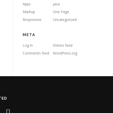
Apps
jasa
Markup
One Page
Responsive
Uncategorized
META
Log in
Entries feed
Comments feed
WordPress.org
TED