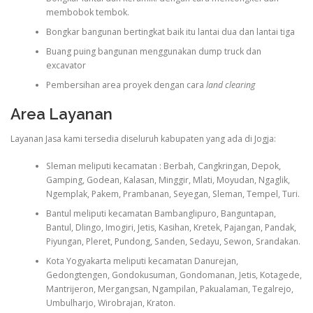
membobok tembok.
Bongkar bangunan bertingkat baik itu lantai dua dan lantai tiga
Buang puing bangunan menggunakan dump truck dan
excavator
Pembersihan area proyek dengan cara
land clearing
Area Layanan
Layanan Jasa kami tersedia diseluruh kabupaten yang ada di Jogja:
Sleman meliputi kecamatan : Berbah, Cangkringan, Depok,
Gamping, Godean, Kalasan, Minggir, Mlati, Moyudan, Ngaglik,
Ngemplak, Pakem, Prambanan, Seyegan, Sleman, Tempel, Turi.
Bantul meliputi kecamatan Bambanglipuro, Banguntapan,
Bantul, Dlingo, Imogiri, Jetis, Kasihan, Kretek, Pajangan, Pandak,
Piyungan, Pleret, Pundong, Sanden, Sedayu, Sewon, Srandakan.
Kota Yogyakarta meliputi kecamatan Danurejan,
Gedongtengen, Gondokusuman, Gondomanan, Jetis, Kotagede,
Mantrijeron, Mergangsan, Ngampilan, Pakualaman, Tegalrejo,
Umbulharjo, Wirobrajan, Kraton.